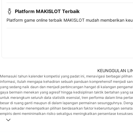
Platform MAKISLOT Terbaik
Platform game online terbaik MAKISLOT mudah memberikan ke
KEUNGGULAN LIN
Memasuki tahun kalender kompetisi yang padat ini, menavigasi berbagai pilihan
informasi, itulah mengapa kehadiran sebuah panduan komprehensif menjadi sang
yang sedang naik daun dan menjadi perbincangan hangat di kalangan pengamat
gaya bermain menekan yang agresif hingga kedisiplinan taktik bertahan yang sa
untuk merangkum seluruh data statistik esensial, tren performa dalam lima perta
besar di ruang ganti maupun di dalam lapangan permainan sesungguhnya. Deng
hanya sekadar menempatkan pilihan berdasarkan faktor keberuntungan semata
empiris demi meminimalkan risiko sekaligus meningkatkan persentase kesuksesa