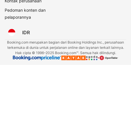
Kontak perusahaan
Pedoman konten dan
pelaporannya
IDR
Booking.com merupakan bagian dari Booking Holdings Inc., perusahaan
terkemuka di dunia untuk perjalanan online dan layanan terkait lainnya.
Hak cipta © 1996–2025 Booking.com™. Semua hak dilindungi.