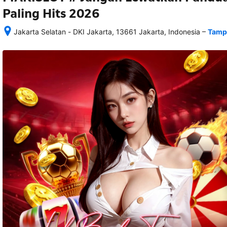
Paling Hits 2026
–
Jakarta Selatan - DKI Jakarta, 13661 Jakarta, Indonesia
Tampi
Setelah 
memesan, 
semua 
rincian 
akomodasi 
termasuk 
nomor 
telepon 
dan 
alamat 
akan 
disertakan 
dalam 
konfirmasi 
pemesanan 
dan 
akun 
Anda.