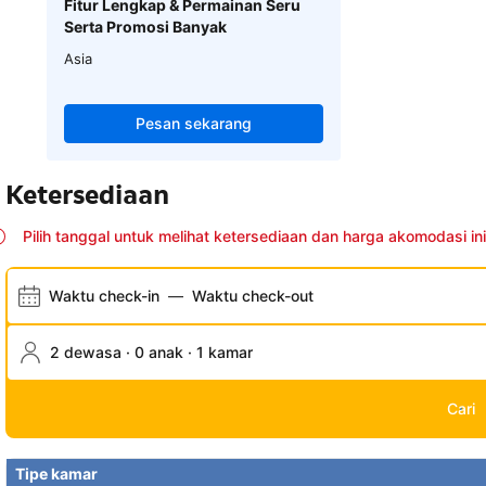
Fitur Lengkap & Permainan Seru
Serta Promosi Banyak
Asia
Pesan sekarang
Ketersediaan
Pilih tanggal untuk melihat ketersediaan dan harga akomodasi ini
Waktu check-in
—
Waktu check-out
2 dewasa · 0 anak · 1 kamar
Cari
Tipe kamar