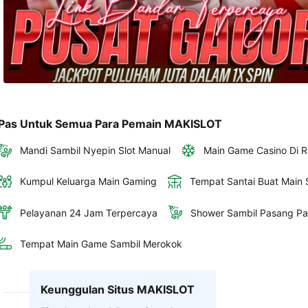
Pas Untuk Semua Para Pemain MAKISLOT
Mandi Sambil Nyepin Slot Manual
Main Game Casino Di R
Kumpul Keluarga Main Gaming
Tempat Santai Buat Main S
Pelayanan 24 Jam Terpercaya
Shower Sambil Pasang Pa
Tempat Main Game Sambil Merokok
Keunggulan Situs MAKISLOT